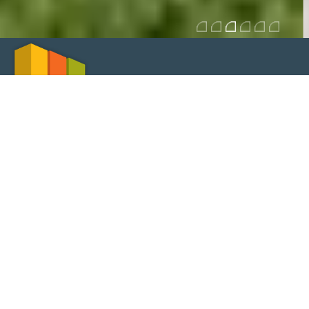
SERVIÇOS
Estruturas em betão armado e pré-esforçado
Estruturas metálicas e mistas
Redes prediais de água, esgotos e pluviais
Comportamento térmico - RCCTE
Condicionamento acústico
Medição e orçamentação
Caderno de encargos